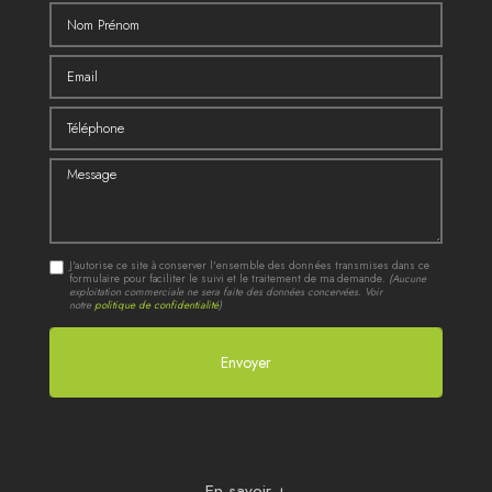
Nom Prénom
Email
Téléphone
Message
J'autorise ce site à conserver l'ensemble des données transmises dans ce
formulaire pour faciliter le suivi et le traitement de ma demande.
(Aucune
exploitation commerciale ne sera faite des données concervées. Voir
notre
politique de confidentialité
)
En savoir +