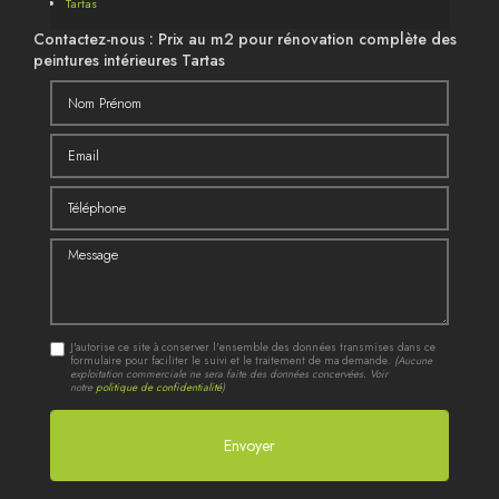
Tartas
Contactez-nous : Prix au m2 pour rénovation complète des
peintures intérieures Tartas
Nom Prénom
Email
Téléphone
Message
J'autorise ce site à conserver l'ensemble des données transmises dans ce
formulaire pour faciliter le suivi et le traitement de ma demande.
(Aucune
exploitation commerciale ne sera faite des données concervées. Voir
notre
politique de confidentialité
)