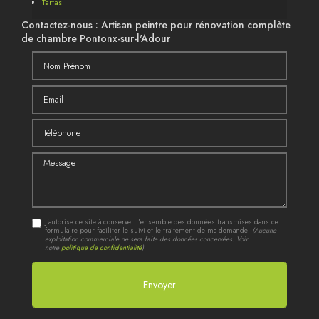
Tartas
Contactez-nous : Artisan peintre pour rénovation complète
de chambre Pontonx-sur-l'Adour
Nom Prénom
Email
Téléphone
Message
J'autorise ce site à conserver l'ensemble des données transmises dans ce
formulaire pour faciliter le suivi et le traitement de ma demande.
(Aucune
exploitation commerciale ne sera faite des données concervées. Voir
notre
politique de confidentialité
)