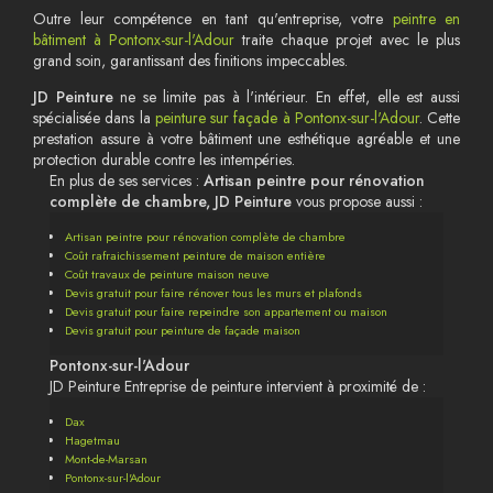
Outre leur compétence en tant qu'entreprise, votre
peintre en
bâtiment à Pontonx-sur-l'Adour
traite chaque projet avec le plus
grand soin, garantissant des finitions impeccables.
JD Peinture
ne se limite pas à l'intérieur. En effet, elle est aussi
spécialisée dans la
peinture sur façade à Pontonx-sur-l'Adour
. Cette
prestation assure à votre bâtiment une esthétique agréable et une
protection durable contre les intempéries.
En plus de ses services :
Artisan peintre pour rénovation
complète de chambre, JD Peinture
vous propose aussi :
Artisan peintre pour rénovation complète de chambre
Coût rafraichissement peinture de maison entière
Coût travaux de peinture maison neuve
Devis gratuit pour faire rénover tous les murs et plafonds
Devis gratuit pour faire repeindre son appartement ou maison
Devis gratuit pour peinture de façade maison
Pontonx-sur-l'Adour
JD Peinture Entreprise de peinture intervient à proximité de :
Dax
Hagetmau
Mont-de-Marsan
Pontonx-sur-l'Adour